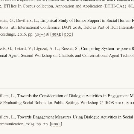
e
, ETHics In Corpus collection, Annotation and Application (ETHI-CA2) 
sis, G.; Devillers, L.,
Empirical Study of Humor Support in Social Human-Ro
tions: 4th International Conference, DAPI 2016, Held as Part of HCI Internat
ceedings, 2016, pp. 305–316 [
|
]
MORE
DOI
is, G.; Letard, V.; Ligozat, A.-L.; Rosset, S.,
Comparing System-response Re
onal Agent
, Second Workshop on Chatbots and Conversational Agent Tec
llers, L.,
Towards the Consideration of Dialogue Activities in Engagement 
& Evaluating Social Robots for Public Settings Workshop @ IROS 2015, 2015
llers, L.,
Towards Engagement Measures Using Dialogue Activities in Social 
munication, 2015, pp. 2p. [
]
MORE