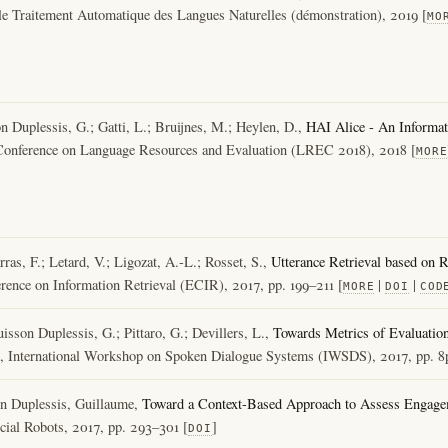
le Traitement Automatique des Langues Naturelles (démonstration), 2019 [
MO
n Duplessis, G.; Gatti, L.; Bruijnes, M.; Heylen, D.,
HAI Alice - An Informa
l Conference on Language Resources and Evaluation (LREC 2018), 2018 [
MORE
as, F.; Letard, V.; Ligozat, A.-L.; Rosset, S.,
Utterance Retrieval based on R
rence on Information Retrieval (ECIR), 2017, pp. 199–211 [
|
|
MORE
DOI
COD
isson Duplessis, G.; Pittaro, G.; Devillers, L.,
Towards Metrics of Evaluation
, International Workshop on Spoken Dialogue Systems (IWSDS), 2017, pp. 8p
on Duplessis, Guillaume,
Toward a Context-Based Approach to Assess Engage
cial Robots, 2017, pp. 293–301 [
]
DOI