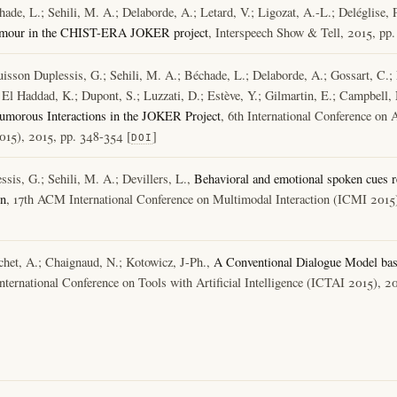
de, L.; Sehili, M. A.; Delaborde, A.; Letard, V.; Ligozat, A.-L.; Deléglise, P.
umour in the CHIST-ERA JOKER project
, Interspeech Show & Tell, 2015, pp.
uisson Duplessis, G.; Sehili, M. A.; Béchade, L.; Delaborde, A.; Gossart, C.; 
 El Haddad, K.; Dupont, S.; Luzzati, D.; Estève, Y.; Gilmartin, E.; Campbell,
umorous Interactions in the JOKER Project
, 6th International Conference on
2015), 2015, pp. 348-354 [
]
DOI
sis, G.; Sehili, M. A.; Devillers, L.,
Behavioral and emotional spoken cues re
on
, 17th ACM International Conference on Multimodal Interaction (ICMI 2015
chet, A.; Chaignaud, N.; Kotowicz, J-Ph.,
A Conventional Dialogue Model bas
nternational Conference on Tools with Artificial Intelligence (ICTAI 2015), 2