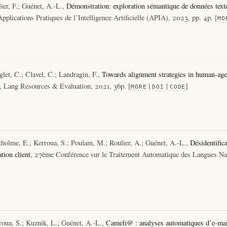
ier, F.; Guénet, A.-L.,
Démonstration: exploration sémantique de données texte 
pplications Pratiques de l’Intelligence Artificielle (APIA), 2023, pp. 4p. [
MO
let, C.; Clavel, C.; Landragin, F.,
Towards alignment strategies in human-agen
, Lang Resources & Evaluation, 2021, 36p. [
|
|
]
MORE
DOI
CODE
holme, E.; Kerroua, S.; Poulain, M.; Roulier, A.; Guénet, A.-L.,
Désidentific
tion client
, 27ème Conférence sur le Traitement Automatique des Langues Nat
oua, S.; Kuznik, L.; Guénet, A.-L.,
Cameli@ : analyses automatiques d’e-mail