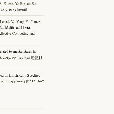
; Estève, Y.; Rosset, S.;
 1072-1073 [
]
MORE
Letard, V.; Yang, F.; Yemez,
 N.,
Multimodal Data
 Affective Computing and
lated to mental states in
), 2015, pp. 347-350 [
|
MORE
ed on Empirically Specified
015, pp. 997-1004 [
|
MORE
DOI