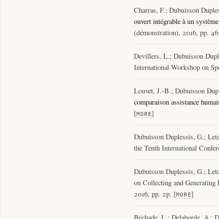
Charras, F.; Dubuisson Dupless
ouvert intégrable à un système
(démonstration), 2016, pp. 46
Devillers, L.; Dubuisson Dupl
International Workshop on Sp
Louvet, J.-B.; Dubuisson Dupl
comparaison assistance humai
[
]
MORE
Dubuisson Duplessis, G.; Leta
the Tenth International Conf
Dubuisson Duplessis, G.; Leta
on Collecting and Generatin
2016, pp. 2p. [
]
MORE
Béchade, L.; Delaborde, A.; D