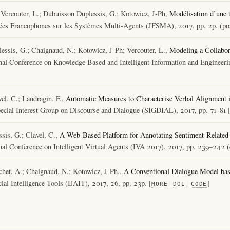
 Vercouter, L.; Dubuisson Duplessis, G.; Kotowicz, J-Ph,
Modélisation d’une t
nées Francophones sur les Systèmes Multi-Agents (JFSMA), 2017, pp. 2p. (pos
essis, G.; Chaignaud, N.; Kotowicz, J-Ph; Vercouter, L.,
Modeling a Collabor
ional Conference on Knowledge Based and Intelligent Information and Enginee
el, C.; Landragin, F.,
Automatic Measures to Characterise Verbal Alignment 
ecial Interest Group on Discourse and Dialogue (SIGDIAL), 2017, pp. 71–81 
sis, G.; Clavel, C.,
A Web-Based Platform for Annotating Sentiment-Relate
ional Conference on Intelligent Virtual Agents (IVA 2017), 2017, pp. 239–242 
chet, A.; Chaignaud, N.; Kotowicz, J-Ph.,
A Conventional Dialogue Model bas
cial Intelligence Tools (IJAIT), 2017, 26, pp. 23p. [
|
|
]
MORE
DOI
CODE