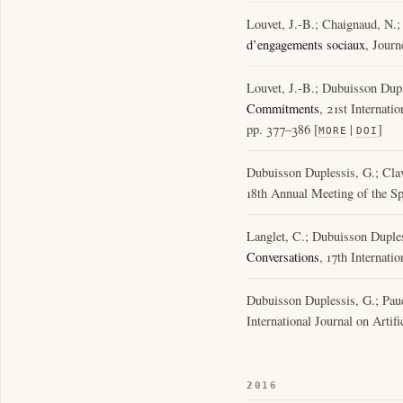
Louvet, J.-B.; Chaignaud, N.;
d’engagements sociaux
, Jour
Louvet, J.-B.; Dubuisson Dupl
Commitments
, 21st Internat
pp. 377–386 [
|
]
MORE
DOI
Dubuisson Duplessis, G.; Clav
18th Annual Meeting of the Sp
Langlet, C.; Dubuisson Duples
Conversations
, 17th Internat
Dubuisson Duplessis, G.; Pau
International Journal on Artifi
2016