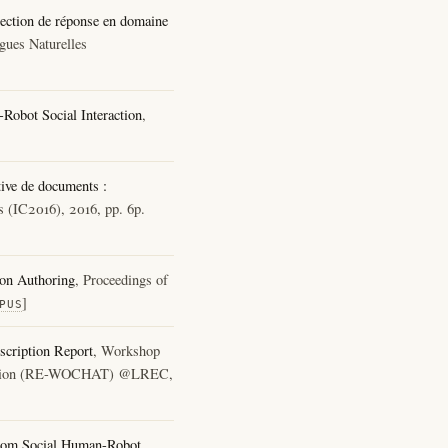
ection de réponse en domaine
gues Naturelles
obot Social Interaction
,
tive de documents :
s (IC2016), 2016, pp. 6p.
ion Authoring
, Proceedings of
]
PUS
scription Report
, Workshop
valuation (RE-WOCHAT) @LREC,
from Social Human-Robot