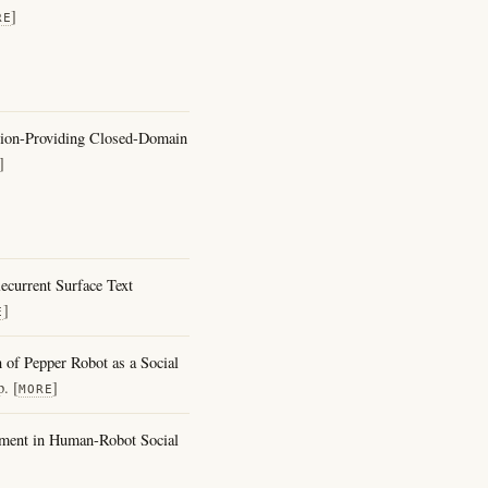
]
RE
tion-Providing Closed-Domain
]
ecurrent Surface Text
]
E
 of Pepper Robot as a Social
. [
]
MORE
ment in Human-Robot Social