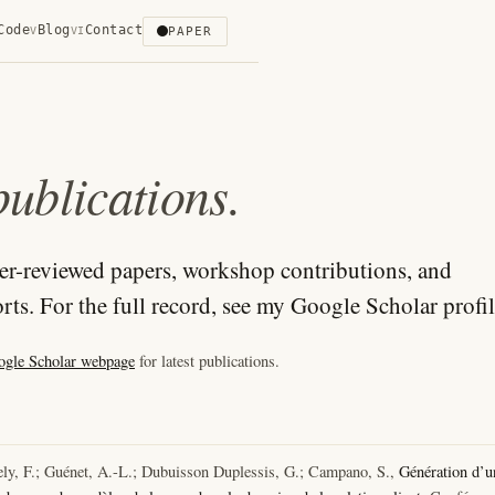
Code
Blog
Contact
PAPER
V
VI
publications.
er-reviewed papers, workshop contributions, and
rts. For the full record, see my Google Scholar profil
ogle Scholar webpage
for latest publications.
ely, F.; Guénet, A.-L.; Dubuisson Duplessis, G.; Campano, S.,
Génération d’u