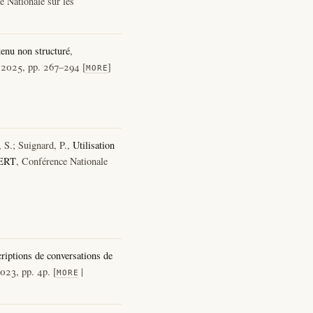
e Nationale sur les
tenu non structuré
,
?, 2025, pp. 267–294 [
]
MORE
 S.; Suignard, P.,
Utilisation
BERT
, Conférence Nationale
riptions de conversations de
2023, pp. 4p. [
|
MORE