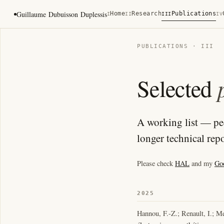
Guillaume Dubuisson Duplessis
Home
Research
Publications
I
II
III
IV
PUBLICATIONS · III
Selected
A working list — pe
longer technical repo
Please check
HAL
and my
Go
2025
Hannou, F.-Z.; Renault, I.; M