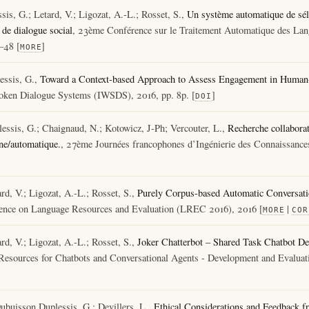
is, G.; Letard, V.; Ligozat, A.-L.; Rosset, S.,
Un système automatique de sél
 de dialogue social
, 23ème Conférence sur le Traitement Automatique des Lan
–48 [
]
MORE
essis, G.,
Toward a Context-based Approach to Assess Engagement in Human-R
oken Dialogue Systems (IWSDS), 2016, pp. 8p. [
]
DOI
essis, G.; Chaignaud, N.; Kotowicz, J-Ph; Vercouter, L.,
Recherche collabora
ne/automatique.
, 27ème Journées francophones d’Ingénierie des Connaissance
rd, V.; Ligozat, A.-L.; Rosset, S.,
Purely Corpus-based Automatic Conversat
erence on Language Resources and Evaluation (LREC 2016), 2016 [
|
MORE
COR
rd, V.; Ligozat, A.-L.; Rosset, S.,
Joker Chatterbot – Shared Task Chatbot De
g Resources for Chatbots and Conversational Agents - Development and E
ubuisson Duplessis, G.; Devillers, L.,
Ethical Considerations and Feedback 