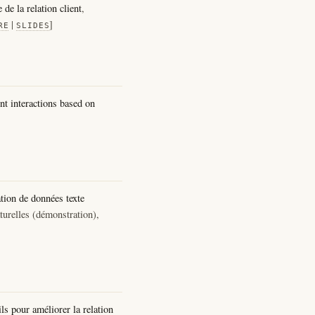
de la relation client
,
|
]
RE
SLIDES
t interactions based on
ation de données texte
urelles (démonstration),
s pour améliorer la relation