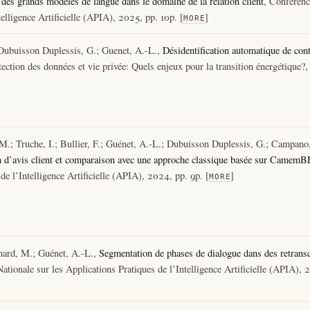
 des grands modèles de langue dans le domaine de la relation client
, Conférenc
telligence Artificielle (APIA), 2025, pp. 10p. [
]
MORE
Dubuisson Duplessis, G.; Guenet, A.-L.,
Désidentification automatique de con
ection des données et vie privée: Quels enjeux pour la transition énergétique
 M.; Truche, I.; Bullier, F.; Guénet, A.-L.; Dubuisson Duplessis, G.; Campano,
on d’avis client et comparaison avec une approche classique basée sur Camem
de l’Intelligence Artificielle (APIA), 2024, pp. 9p. [
]
MORE
hard, M.; Guénet, A.-L.,
Segmentation de phases de dialogue dans des retransc
ationale sur les Applications Pratiques de l’Intelligence Artificielle (APIA), 