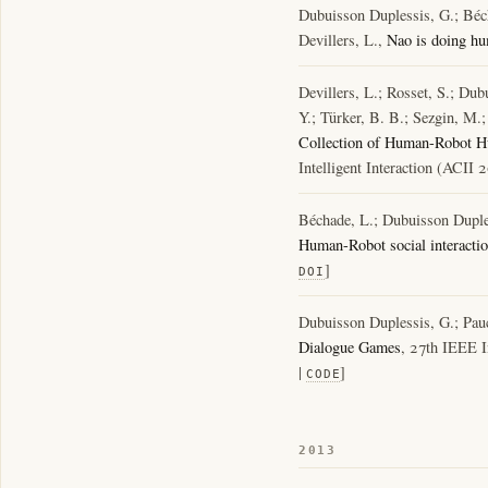
Dubuisson Duplessis, G.; Bécha
Devillers, L.,
Nao is doing h
Devillers, L.; Rosset, S.; Dub
Y.; Türker, B. B.; Sezgin, M.;
Collection of Human-Robot H
Intelligent Interaction (ACII 
Béchade, L.; Dubuisson Duples
Human-Robot social interacti
]
DOI
Dubuisson Duplessis, G.; Pau
Dialogue Games
, 27th IEEE I
|
]
CODE
2013