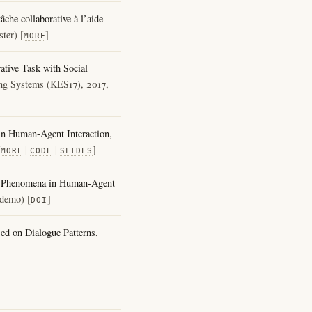
âche collaborative à l’aide
ter) [
]
MORE
ative Task with Social
ring Systems (KES17), 2017,
in Human-Agent Interaction
,
[
|
|
]
MORE
CODE
SLIDES
d Phenomena in Human-Agent
(demo) [
]
DOI
ed on Dialogue Patterns
,